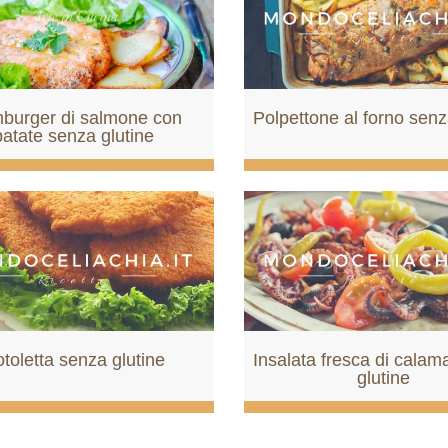
burger di salmone con
Polpettone al forno senz
patate senza glutine
toletta senza glutine
Insalata fresca di calam
glutine