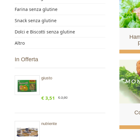
Farina senza glutine
Snack senza glutine
Dolci e Biscotti senza glutine
Ham
Altro
In Offerta
giusto
€ 3,51
€ 3,90
Co
nutriente