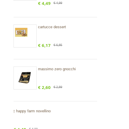
€ 4,49
€ 4,99
cartucce dessert
€ 6,17
€ 6,85
massimo zero gnocchi
€ 2,60
€ 2,89
!
happy farm novellino